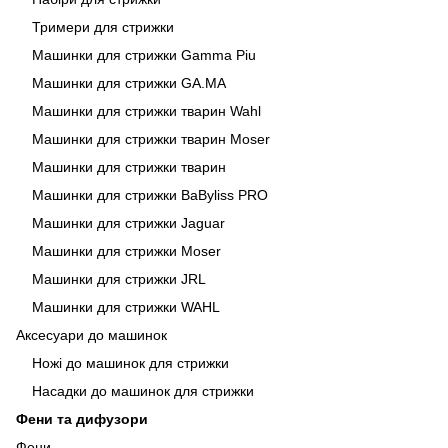
Тримери для стрижки
Машинки для стрижки Gamma Piu
Машинки для стрижки GA.MA
Машинки для стрижки тварин Wahl
Машинки для стрижки тварин Moser
Машинки для стрижки тварин
Машинки для стрижки BaByliss PRO
Машинки для стрижки Jaguar
Машинки для стрижки Moser
Машинки для стрижки JRL
Машинки для стрижки WAHL
Аксесуари до машинок
Ножі до машинок для стрижки
Насадки до машинок для стрижки
Фени та дифузори
Фени