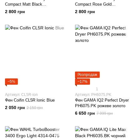
Compact Matt Black
Compact Rose Gold
(PAXHCOMPACT032)
(PAXHCOMPACT265)
2 800 грн
2 800 грн
Розпродаж
−5%
−17%
1
Артикул: CL5R-ion
Артикул: PH6075.PK
Фен Coifin CL5R Ionic Blue
Фен GAMA IQ2 Perfect Dryer
PH6075.PK рожеве золото
2 050 грн
2 150 грн
6 650 грн
7 999 грн