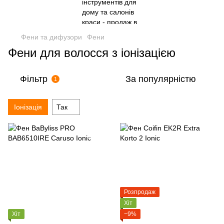
Фени та дифузори
Фени
Фени для волосся з іонізацією
Фільтр
За популярністю
1
Іонізація
Так
Розпродаж
Хіт
Хіт
−9%