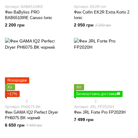
Артикул: BAB6510IRE
Артикул: EK2R-ion
Фен BaByliss PRO
Фен Coifin EK2R Extra Korto 2
BAB6510IRE Caruso Ionic
Ionic
2 200 грн
2 050 грн
2 250 грн
Розпродаж
Хіт
Хіт
−17%
Безкоштовна доставка🚚
3
2
Артикул: PH6075.BK
Артикул: JRL-FP2020H
Фен GAMA IQ2 Perfect Dryer
Фен JRL Forte Pro FP2020H
PH6075.BK чорний
7 499 грн
6 650 грн
7 999 грн