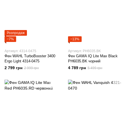
Розпродаж
−7%
−13%
Артикул: 4314-0475
Артикул: PH6035.BK
Фен WAHL TurboBooster 3400
Фен GAMA IQ Lite Max Black
Ergo Light 4314-0475
PH6035.BK чорний
2 799 грн
4 789 грн
2 999 грн
5 499 грн