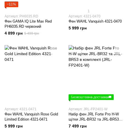
−11%
1
Артикул: PH6035.RD
Артикул: 4321-0470
Фен GAMA IQ Lite Max Red
Фен WAHL Vanquish 4321-0470
PH6035.RD червоний
5 999 грн
4 899 грн
5 499 грн
Безкоштовна доставка🚚
Артикул: 4321-0471
Артикул: JRL-FP2401-W
Фен WAHL Vanquish Rose Gold
Набір фен JRL Forte Pro H-W
Limited Edition 4321-0471
щітки JRL-BR32 та JRL-BR53 в
комплекті (JRL-FP2401-W)
5 999 грн
7 499 грн