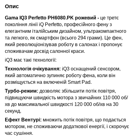
Опис
Gama IQ3 Perfetto PH6080.PK рожевий -
це третє
покоління лінії iQ Perfetto, професійного фену з
елегантним італійським дизайном, ультракомпактного
та легкого, як смартфон (всього 294 грами). Це фен,
який революціонізував роботу в салонах і пропонує
споживачам досвід салонної краси.
iQ3 має такі технології:
Технологія очікування:
iQ3 оснащений сенсором,
який автоматично зупиняє роботу фена, коли він
розміщується на включеній Smart Pad.
Турбо-режим:
дозволяє збільшити потік повітря,
підвищуючи швидкість мотора з звичайних 110 000 об/
хв до максимальної швидкості 120 000 об/хв на 30
секунд.
Ефект Вентурі:
множить потік повітря, що подається
мотором, не споживаючи додаткової енергії, і скорочує
час сушіння.