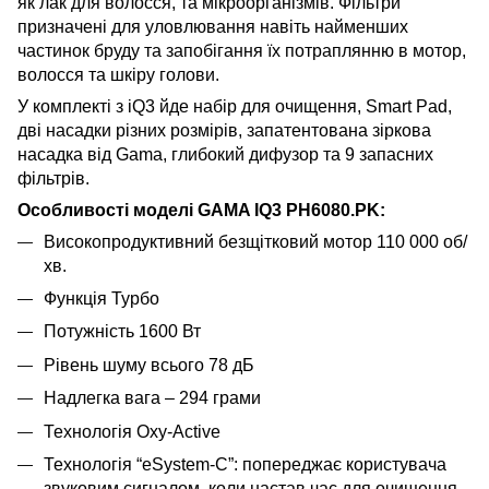
як лак для волосся, та мікроорганізмів. Фільтри
призначені для уловлювання навіть найменших
частинок бруду та запобігання їх потраплянню в мотор,
волосся та шкіру голови.
У комплекті з iQ3 йде набір для очищення, Smart Pad,
дві насадки різних розмірів, запатентована зіркова
насадка від Gama, глибокий дифузор та 9 запасних
фільтрів.
Особливості моделі GAMA IQ3 PH6080.PK:
Високопродуктивний безщітковий мотор 110 000 об/
хв.
Функція Турбо
Потужність 1600 Вт
Рівень шуму всього 78 дБ
Надлегка вага – 294 грами
Технологія Oxy-Active
Технологія “eSystem-C”: попереджає користувача
звуковим сигналом, коли настав час для очищення