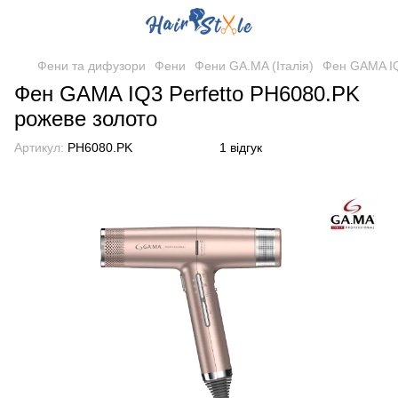
Фени та дифузори
Фени
Фени GA.MA (Італія)
Фен GAMA IQ
Фен GAMA IQ3 Perfetto PH6080.PK
рожеве золото
Артикул:
PH6080.PK
1 відгук