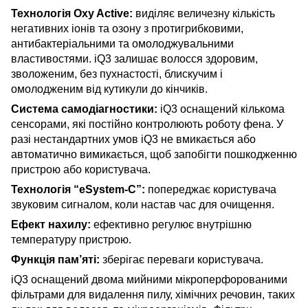
Технологія Oxy Active:
виділяє величезну кількість
негативних іонів та озону з протигрибковими,
антибактеріальними та омолоджувальними
властивостями. iQ3 залишає волосся здоровим,
зволоженим, без пухнастості, блискучим і
омолодженим від кутикули до кінчиків.
Система самодіагностики:
iQ3 оснащений кількома
сенсорами, які постійно контролюють роботу фена. У
разі нестандартних умов iQ3 не вмикається або
автоматично вимикається, щоб запобігти пошкодженню
пристрою або користувача.
Технологія “eSystem-C”:
попереджає користувача
звуковим сигналом, коли настав час для очищення.
Ефект нахилу:
ефективно регулює внутрішню
температуру пристрою.
Функція пам’яті:
зберігає переваги користувача.
iQ3 оснащений двома мийними мікроперфорованими
фільтрами для видалення пилу, хімічних речовин, таких