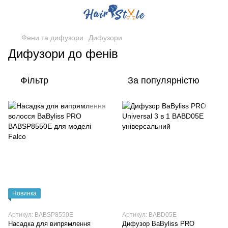
Фени та дифузори
Дифузори
Дифузори до фенів
Фільтр
За популярністю
Новинка
Артикул: BABSP8550E
Артикул: BABD05E
Насадка для випрямлення
Дифузор BaByliss PRO