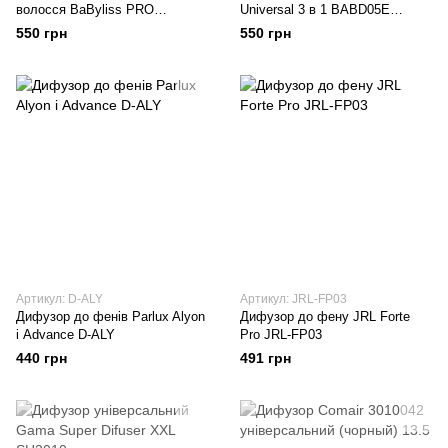
волосся BaByliss PRO
Universal 3 в 1 BABD05E
BABSP8550E для моделі Falco
універсальний
550 грн
550 грн
Артикул: D-ALY
Артикул: JRL-FP03
Дифузор до фенів Parlux Alyon
Дифузор до фену JRL Forte
і Advance D-ALY
Pro JRL-FP03
440 грн
491 грн