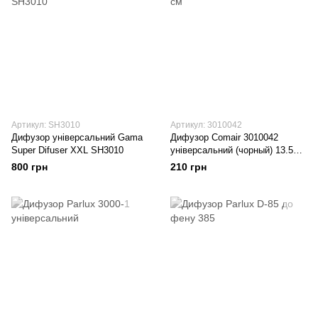
Артикул: SH3010
Артикул: 3010042
Дифузор універсальний Gama
Дифузор Comair 3010042
Super Difuser XXL SH3010
універсальний (чорный) 13.5
см
800 грн
210 грн