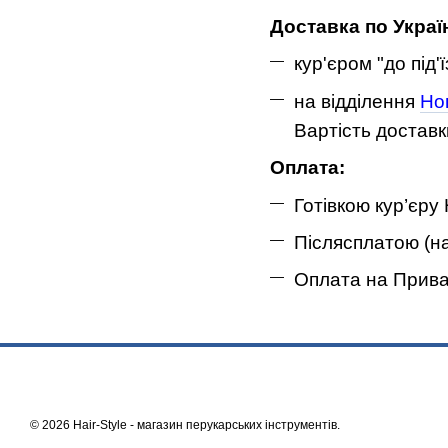
Доставка по Україн
кур'єром "до під'ї
на відділення
Но
Вартість доставк
Оплата:
Готівкою
кур’
є
ру 
Післясплатою (н
Оплата
на
Прива
© 2026 Hair-Style -
магазин перукарських інструментів
.