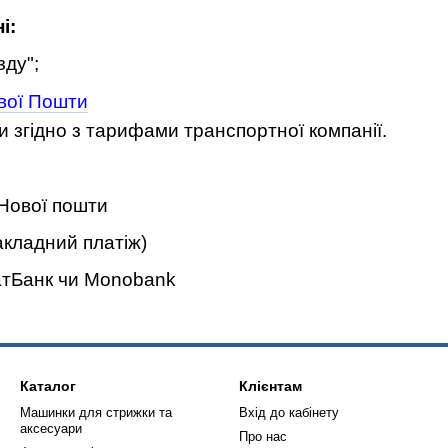
і:
зду";
вої Пошти
и згідно з тарифами транспортної компанії.
Нової пошти
акладний платіж)
тБанк чи Monobank
Каталог
Клієнтам
Машинки для стрижки та
Вхід до кабінету
аксесуари
Про нас