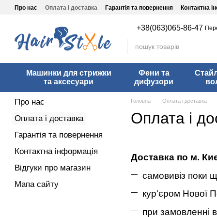
Перейти до основного контенту
Про нас
Оплата і доставка
Гарантія та повернення
Контактна і
+38(063)065-86-47
Пер
Машинки для стрижки
Фени та
Стай
та аксесуари
дифузори
во
Про нас
Головна
Оплата і доставка
Оплата і до
Оплата і доставка
Гарантія та повернення
Контактна інформація
Доставка по м. Ки
Відгуки про магазин
самовивіз поки 
Мапа сайту
кур'єром Нової П
при замовленні в