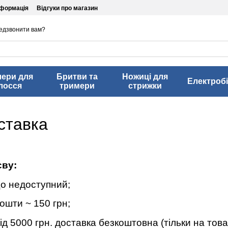
нформація
Відгуки про магазин
едзвонити вам?
лери для
Бритви та
Ножиці для
Електробі
лосся
тримери
стрижки
ставка
єву:
що недоступний;
ошти ~ 150 грн;
ід 5000 грн. доставка безкоштовна (тільки на това