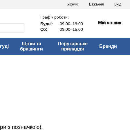
Укр
Рус
Бажання
Вхід
Графік роботи:
Мій кошик
Будні:
09:00–19:00
Сб:
09:00–15:00
Щітки та
Перукарське
гуді
Бренди
брашинги
приладдя
ри з позначкою).