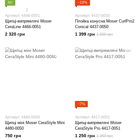
Хіт
−10%
2
Артикул: 4466-0051
Артикул: 4437-0050
Щипці-випрямлячі Moser
Плойка конусна Moser CurlPro2
CeraLine 4466-0051
Conical 4437-0050
2 320 грн
1 399 грн
1 550 грн
−7%
Артикул: 4480-0050
Артикул: 4417-0051
Щипці міні Moser CeraStyle Mini
Щипці-випрямлячі Moser
4480-0050
CeraStyle Pro 4417-0051
750 грн
1 250 грн
1 350 грн