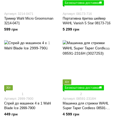
Безкоштовна доставка🚚
1
Артикул: 3214-0471
Артикул: 08173-716
Тример Wahl Micro Groomsman
Портативна бритва шейвер
3214-0471
WAHL Vanish 5 Star 08173-716
599 грн
5 299 грн
Хіт
Хіт
Безкоштовна доставка🚚
1
2
Артикул: 2999-7900
Артикул: 08591-2316H
Спрей до машинок 4 в 1 Wahl
Машинка для стрижки WAHL
Blade Ice 2999-7900
Super Taper Cordless 08591-
2316H (3027253)
449 грн
4 599 грн