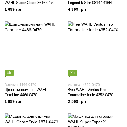
WAHL Super Close 3616-0470
Legend 5 Star 08147-416H
(3026828)
1 699 грн
4 399 грн
Хіт
Хіт
Артикул: 4466-0470
Артикул: 4352-0470
Щипці-випрямлячі WAHL
Фен WAHL Ventus Pro
CeraLine 4466-0470
Tourmaline Ionic 4352-0470
1 899 грн
2 599 грн