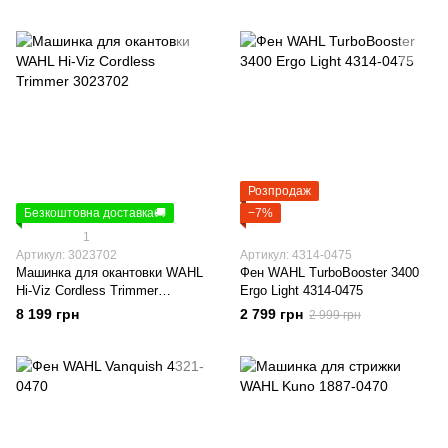
Розпродаж
Безкоштовна доставка🚚
−7%
1
Артикул: 3023702
Артикул: 4314-0475
Машинка для окантовки WAHL
Фен WAHL TurboBooster 3400
Hi-Viz Cordless Trimmer
Ergo Light 4314-0475
3023702
8 199 грн
2 799 грн
2 999 грн