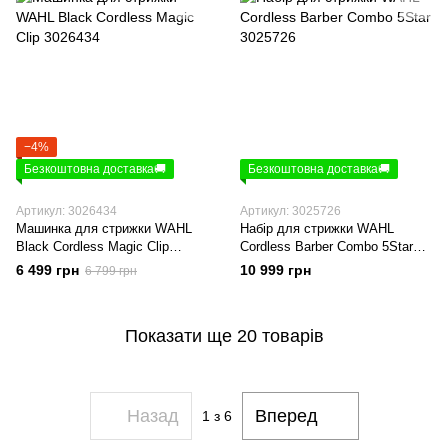
−4%
Безкоштовна доставка🚚
Безкоштовна доставка🚚
Артикул: 3026434
Артикул: 3025726
Машинка для стрижки WAHL
Набір для стрижки WAHL
Black Cordless Magic Clip
Cordless Barber Combo 5Star
3026434
3025726
6 499 грн
10 999 грн
6 799 грн
Показати ще 20 товарів
Назад
Вперед
1
з 6