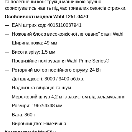
та полегшеній конструкції машинкою зручно
користуватись навіть під час тривалих сеансів стрижки.
Особливост
і моделі
Wahl 1251-0470
:
EAN
штрих код:
4015110037941
Ножовий блок з високоякісної легованої сталі Wahl
Ширина ножа: 49 мм
Висота зрізу: 1,5 мм
Прецизійне полірування Wahl Prime Series®
Роторний мотор постійного струму, 24 Вт
Дві швидкості: 3000 / 3400 об./хв.
Наднизька вібрація та шум
Мережевий шнур 4,2 м із захистом від заламування
Розміри: 196х54х48 мм
Вага: 360 г
.
Виробництво: Німеччина