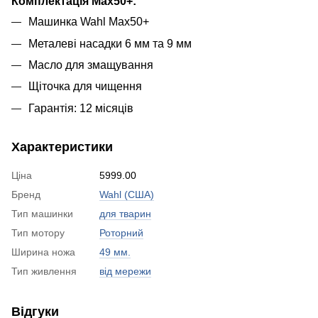
Комплектація
Max50+
:
Машинка Wahl Max50+
Мета
лев
і
насадки 6 мм та 9 мм
Масло для змащування
Щіт
очка
для чищення
Гарантія: 12 місяців
Характеристики
Ціна
5999.00
Бренд
Wahl (США)
Тип машинки
для тварин
Тип мотору
Роторний
Ширина ножа
49 мм.
Тип живлення
від мережи
Відгуки