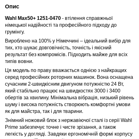
Опис
Wahl Max50+ 1251-0470
-
втілення справжньої
німецької надійності та професійного підходу до
грумінгу.
Вироблено на 100% у Німеччині – ідеальний вибір для
тих, хто шукає довговічність, точність і якісний
результат без компромісів.
Підходить майже для всіх
типів вовни.
Ця модель по праву вважається однією з найкращих
серед професійних роторних машинок. Вона оснащена
сучасним 2-швидкісним двигуном потужністю 24 Вт,
який стабільно працює на швидкостях 3000 і 3400
обертів за хвилину. Мінімальна вібрація, низький рівень
шуму і висока потужність створюють комфортні умови
як для майстра, так і для тварини.
Знімний ножовий блок з нержавіючої сталі із серії Wahl
Prime забезпечує точне і чисте зрізання, а також
легкість у догляді. Завдяки ергономічній формі корпусу