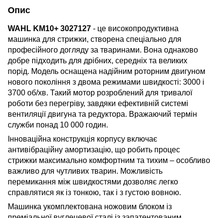
Опис
WAHL KM10+ 3027127
- це високопродуктивна
машинка для стрижки, створена спеціально для
професійного догляду за тваринами. Вона однаково
добре підходить для дрібних, середніх та великих
порід. Модель оснащена надійним роторним двигуном
нового покоління з двома режимами швидкості: 3000 і
3700 об/хв. Такий мотор розроблений для тривалої
роботи без перегріву, завдяки ефективній системі
вентиляції двигуна та редуктора. Вражаючий термін
служби понад 10 000 годин.
Інноваційна конструкція корпусу включає
антивібраційну амортизацію, що робить процес
стрижки максимально комфортним та тихим – особливо
важливо для чутливих тварин. Можливість
перемикання між швидкостями дозволяє легко
справлятися як із тонкою, так і з густою вовною.
Машинка укомплектована ножовим блоком із
преміальної вуглецевої сталі із запатентованим