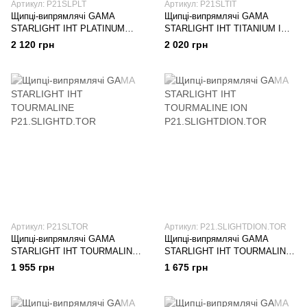
Артикул: P21SLPLT
Артикул: P21SLTIT
Щипці-випрямлячі GAMA
Щипці-випрямлячі GAMA
STARLIGHT IHT PLATINUM
STARLIGHT IHT TITANIUM ION
ION P21.SLIGHTDION.PLT
P21.SLIGHTDION.TIT
2 120 грн
2 020 грн
Артикул: P21SLTOR
Артикул: P21.SLIGHTDION.TOR
Щипці-випрямлячі GAMA
Щипці-випрямлячі GAMA
STARLIGHT IHT TOURMALINE
STARLIGHT IHT TOURMALINE
P21.SLIGHTD.TOR
ION P21.SLIGHTDION.TOR
1 955 грн
1 675 грн