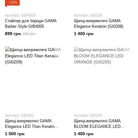
−10%
Артикул: GIB4005
Артикул: GI0208
Стайлер для бороди GAMA
Щипці-випрямлячі GAMA
Barber Style GIB4005
Elegance Keration (GI0208)
899 грн
1 400 грн
999 грн
Артикул: GI0209
Артикул: GI0205
Щипці-випрямлячі GAMA
Щипці-випрямлячі GAMA
Elegance LED Titan Keratin
BLOOM ELEGANCE LED
(GI0209)
ORANGE (GI0205)
1 500 грн
1 400 грн