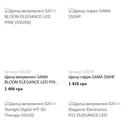
Артикул: GI0206
Артикул: 250HP
Щипці-випрямлячі GAMA
Щипці-гофре GAMA 250HP
BLOOM ELEGANCE LED PINK
1 415 грн
(GI0206)
1 400 грн