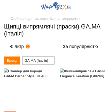
Стайлери для волосся
Щипці-випрямлячі
Щипці-випрямлячі (праски) GA.MA
(Італія)
Фільтр
За популярністю
1
Бренд
GA.MA (Італія)