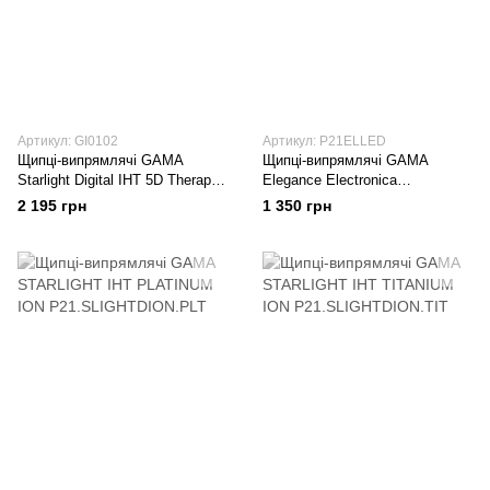
Артикул: GI0102
Артикул: P21ELLED
Щипці-випрямлячі GAMA
Щипці-випрямлячі GAMA
Starlight Digital IHT 5D Therapy
Elegance Electronica
GI0102
P21.ELEGANCE.LED
2 195 грн
1 350 грн