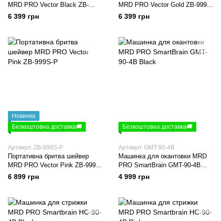
MRD PRO Vector Black ZB-
MRD PRO Vector Gold ZB-999S-
999S-B
G
6 399 грн
6 399 грн
Новинка
Безкоштовна доставка🚚
Безкоштовна доставка🚚
Артикул: ZB-999S-P
Артикул: GMT-90-4B
Портативна бритва шейвер
Машинка для окантовки MRD
MRD PRO Vector Pink ZB-999S-
PRO SmartBrain GMT-90-4B
P
Black
6 899 грн
4 999 грн