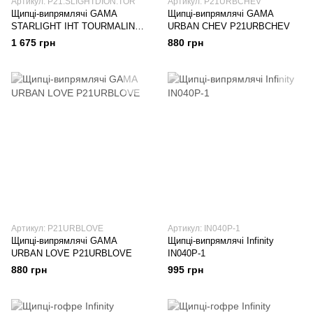
Артикул: P21.SLIGHTDION.TOR
Артикул: P21URBCHEV
Щипці-випрямлячі GAMA
Щипці-випрямлячі GAMA
STARLIGHT IHT TOURMALINE
URBAN CHEV P21URBCHEV
ION P21.SLIGHTDION.TOR
1 675 грн
880 грн
Артикул: P21URBLOVE
Артикул: IN040P-1
Щипці-випрямлячі GAMA
Щипці-випрямлячі Infinity
URBAN LOVE P21URBLOVE
IN040P-1
880 грн
995 грн