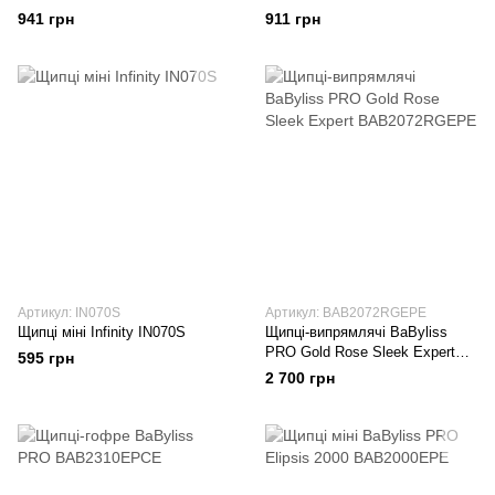
941 грн
911 грн
Артикул: IN070S
Артикул: BAB2072RGEPE
Щипці міні Infinity IN070S
Щипці-випрямлячі BaByliss
PRO Gold Rose Sleek Expert
595 грн
BAB2072RGEPE
2 700 грн