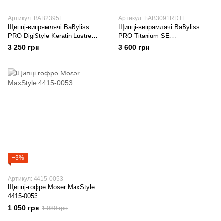
Артикул: BAB2395E
Артикул: BAB3091RDTE
Щипці-випрямлячі BaByliss
Щипці-випрямлячі BaByliss
PRO DigiStyle Keratin Lustre
PRO Titanium SE
BAB2395E
BAB3091RDTE
3 250 грн
3 600 грн
−3%
Артикул: 4415-0053
Щипці-гофре Moser MaxStyle
4415-0053
1 050 грн
1 080 грн