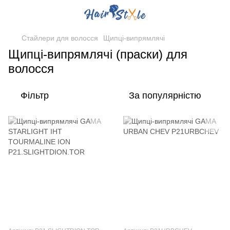
Стайлери для волосся
Щипці-випрямлячі
Щипці-випрямлячі (праски) для
волосся
Фільтр
За популярністю