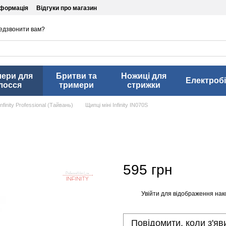
нформація
Відгуки про магазин
едзвонити вам?
лери для
Бритви та
Ножиці для
Електробі
лосся
тримери
стрижки
finity Professional (Тайвань)
Щипці міні Infinity IN070S
595 грн
Увійти
для відображення нак
%
Повідомити, коли з'яв