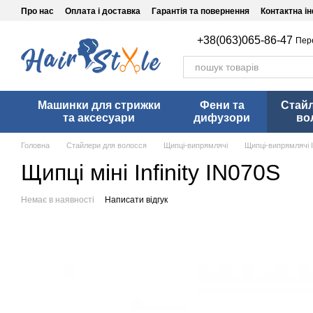
Перейти до основного контенту
Про нас
Оплата і доставка
Гарантія та повернення
Контактна і
+38(063)065-86-47
Пер
Машинки для стрижки
Фени та
Стай
та аксесуари
дифузори
во
Головна
Стайлери для волосся
Щипці-випрямлячі
Щипці-випрямлячі In
Щипці міні Infinity IN070S
Немає в наявності
Написати відгук