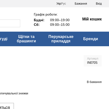
Укр
Рус
Бажання
Вхід
Графік роботи:
Мій кошик
Будні:
09:00–19:00
Сб:
09:00–15:00
Щітки та
Перукарське
гуді
Бренди
брашинги
приладдя
Артикул
IN070S
В бажання
опичувальної знижки
иться