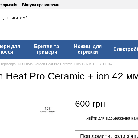
нформація
Відгуки про магазин
едзвонити вам?
лери для
Бритви та
Ножиці для
Електробі
лосся
тримери
стрижки
Термобрашинг Olivia Garden Heat Pro Ceramic + ion 42 мм. OGBHPCI42
n Heat Pro Ceramic + ion 42 
600 грн
Увійти
для відображення нак
%
Повідомити, коли з'яв