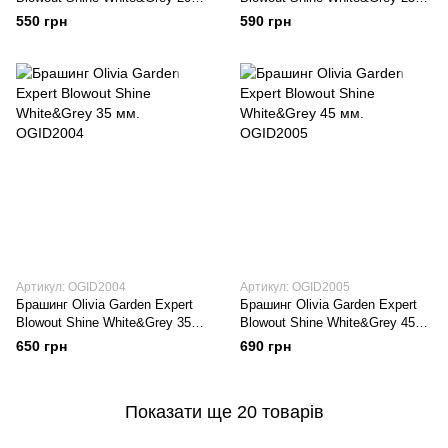
мм. OGID2002
мм. OGID2003
550 грн
590 грн
Артикул: OGID2004
Артикул: OGID2005
Брашинг Оlivia Garden Expert
Брашинг Оlivia Garden Expert
Blowout Shine White&Grey 35
Blowout Shine White&Grey 45
мм. OGID2004
мм. OGID2005
650 грн
690 грн
Показати ще 20 товарів