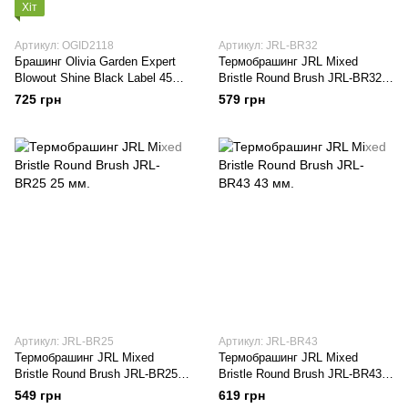
Хіт
Артикул: OGID2118
Артикул: JRL-BR32
Брашинг Оlivia Garden Expert
Термобрашинг JRL Mixed
Blowout Shine Black Label 45
Bristle Round Brush JRL-BR32
мм. OGID2118
32 мм.
725 грн
579 грн
Артикул: JRL-BR25
Артикул: JRL-BR43
Термобрашинг JRL Mixed
Термобрашинг JRL Mixed
Bristle Round Brush JRL-BR25
Bristle Round Brush JRL-BR43
25 мм.
43 мм.
549 грн
619 грн