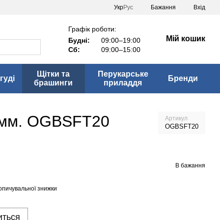
Укр
Рус
Бажання
Вхід
Графік роботи:
Мій кошик
Будні:
09:00–19:00
Сб:
09:00–15:00
Щітки та
Перукарське
гуді
Бренди
брашинги
приладдя
0 мм. OGBSFT20
Артикул
OGBSFT20
В бажання
опичувальної знижки
иться