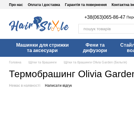
Перейти до основного контенту
Про нас
Оплата і доставка
Гарантія та повернення
Контактна і
+38(063)065-86-47
Пер
Машинки для стрижки
Фени та
Стай
та аксесуари
дифузори
во
Головна
Щітки та брашинги
Щітки та брашинги Olivia Garden (Бельгія)
Термобрашинг Оlivia Garde
Немає в наявності
Написати відгук