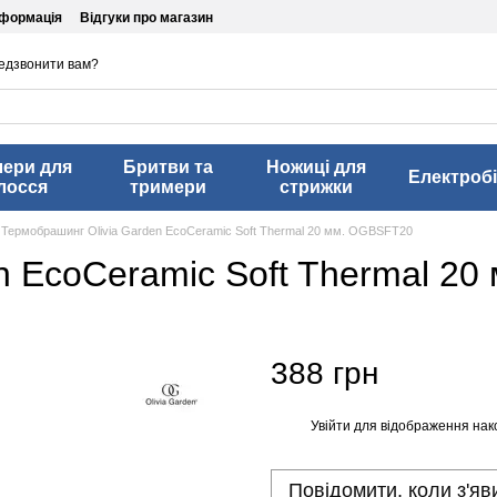
нформація
Відгуки про магазин
едзвонити вам?
лери для
Бритви та
Ножиці для
Електробі
лосся
тримери
стрижки
Термобрашинг Оlivia Garden EcoСeramic Soft Thermal 20 мм. OGBSFT20
n EcoСeramic Soft Thermal 2
388 грн
Увійти
для відображення нак
%
Повідомити, коли з'яв