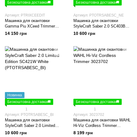
Безкоштовна доставка🚚
Безкоштовна доставка🚚
Артикул: PTRIXCEEDIT
Артикул: PTOTRSABESC_NE
Машинка для окантовки
Машинка для окантовки
Gamma Piu XCeed Trimmer
StyleCraft Saber 2.0 SC403B
Vector IN2 (PTRIXCEEDIT)
Black (PTOTRSABESC_NE)
14 150 грн
10 600 грн
Новинка
Безкоштовна доставка🚚
Безкоштовна доставка🚚
1
1
Артикул: PTOTRSABESC_BI
Артикул: 3023702
Машинка для окантовки
Машинка для окантовки WAHL
StyleCraft Saber 2.0 Limited
Hi-Viz Cordless Trimmer
Edition SC421W White
3023702
10 600 грн
8 199 грн
(PTOTRSABESC_BI)