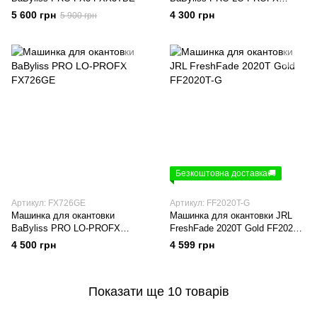
FX726E
5 600 грн
4 300 грн
5 900 грн
Безкоштовна доставка🚚
Артикул: FX726GE
Артикул: FF2020T-G
Машинка для окантовки
Машинка для окантовки JRL
BaByliss PRO LO-PROFX
FreshFade 2020T Gold FF2020T-
FX726GE
G
4 500 грн
4 599 грн
Показати ще 10 товарів