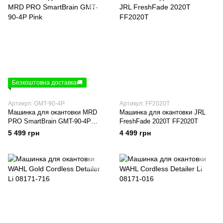
Безкоштовна доставка🚚
Артикул: GMT-90-4P
Артикул: FF2020T
Машинка для окантовки MRD
Машинка для окантовки JRL
PRO SmartBrain GMT-90-4P
FreshFade 2020T FF2020T
Pink
5 499 грн
4 499 грн