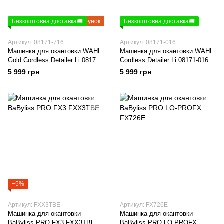
Безкоштовна доставка🚚
Подарунок
Безкоштовна доставка🚚
Артикул: 08171-716
Артикул: 08171-016
Машинка для окантовки WAHL
Машинка для окантовки WAHL
Gold Cordless Detailer Li 08171-
Cordless Detailer Li 08171-016
716
5 999 грн
5 999 грн
−5%
Артикул: FXX3TBE
Артикул: FX726E
Машинка для окантовки
Машинка для окантовки
BaByliss PRO FX3 FXX3TBE
BaByliss PRO LO-PROFX