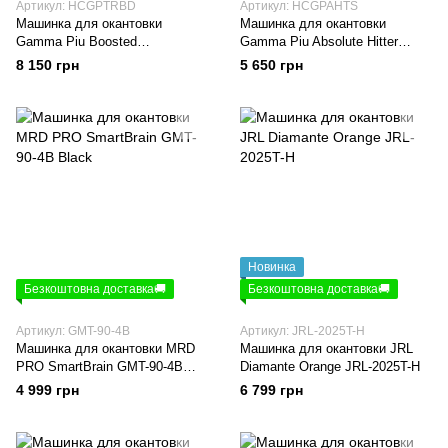
Артикул: HCGPTRBD
Артикул: HCGPAHTS
Машинка для окантовки
Машинка для окантовки
Gamma Piu Boosted
Gamma Piu Absolute Hitter
(HCGPTRBD)
(HCGPAHTS)
8 150 грн
5 650 грн
Новинка
Безкоштовна доставка🚚
Безкоштовна доставка🚚
Артикул: GMT-90-4B
Артикул: JRL-2025T-H
Машинка для окантовки MRD
Машинка для окантовки JRL
PRO SmartBrain GMT-90-4B
Diamante Orange JRL-2025T-H
Black
4 999 грн
6 799 грн