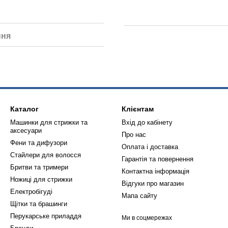
ння
Каталог
Клієнтам
Машинки для стрижки та
Вхід до кабінету
аксесуари
Про нас
Фени та дифузори
Оплата і доставка
Стайлери для волосся
Гарантія та повернення
Бритви та тримери
Контактна інформація
Ножиці для стрижки
Відгуки про магазин
Електробігуді
Мапа сайту
Щітки та брашинги
Перукарське приладдя
Ми в соцмережах