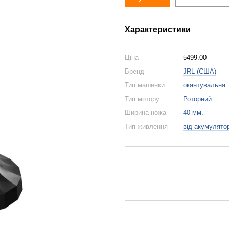
Характеристики
Ціна
5499.00
Бренд
JRL (США)
Тип машинки
окантувальна
Тип мотору
Роторний
Ширина ножа
40 мм.
Тип живлення
від акумулято