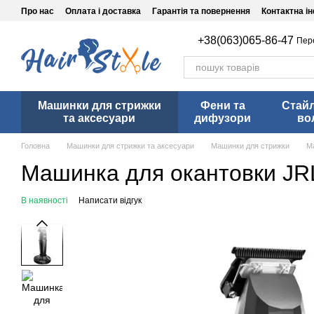
Перейти до основного контенту
Про нас
Оплата і доставка
Гарантія та повернення
Контактна і
+38(063)065-86-47
Пер
Машинки для стрижки
Фени та
Стай
та аксесуари
дифузори
во
Головна
Машинки для стрижки та аксесуари
Машинки для стрижки
М
Машинка для окантовки J
В наявності
Написати відгук