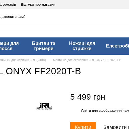
нформація
Відгуки про магазин
едзвонити вам?
лери для
Бритви та
Ножиці для
Електробі
лосся
тримери
стрижки
ашинки для стрижки JRL (США)
Машинка для окантовки JRL ONYX FF2020T-B
RL ONYX FF2020T-B
5 499 грн
Увійти
для відображення нак
%
Купити
Замовити