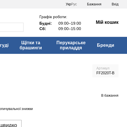
Укр
Рус
Бажання
Вхід
Графік роботи:
Мій кошик
Будні:
09:00–19:00
Сб:
09:00–15:00
Щітки та
Перукарське
гуді
Бренди
брашинги
приладдя
Артикул
FF2020T-B
В бажання
опичувальної знижки
 швидко