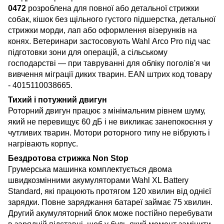
0472
розроблена для повної або детальної стрижки
собак, кішок без щільного густого підшерстка, детальної
стрижки морди, лап або оформлення візерунків на
конях. Ветеринари застосовують Wahl Arco Pro під час
підготовки зони для операцій, а сільському
господарстві — при тавруванні для обліку поголів'я чи
вивчення міграції диких тварин. EAN штрих код товару
- 4015110038665.
Тихий і потужний двигун
Роторний двигун працює з мінімальним рівнем шуму,
який не перевищує 60 дБ і не викликає занепокоєння у
чутливих тварин. Мотори роторного типу не вібрують і
нагрівають корпус.
Бездротова стрижка Non Stop
Грумерська машинка комплектується двома
швидкозмінними акумуляторами Wahl XL Battery
Standard, які працюють протягом 120 хвилин від однієї
зарядки. Повне заряджання батареї займає 75 хвилин.
Другий акумуляторний блок може постійно перебувати