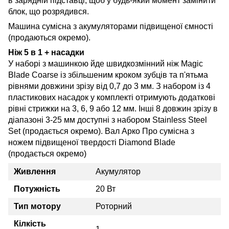
в зарядній підставці, щоб у будь-який момент замінити
блок, що розрядився.
Машина сумісна з акумуляторами підвищеної ємності
(продаються окремо).
Ніж 5 в 1 + насадки
У наборі з машинкою йде швидкозмінний ніж Magic
Blade Coarse із збільшеним кроком зубців та п'ятьма
рівнями довжини зрізу від 0,7 до 3 мм. З набором із 4
пластикових насадок у комплекті отримують додаткові
рівні стрижки на 3, 6, 9 або 12 мм. Інші 8 довжин зрізу в
діапазоні 3-25 мм доступні з набором Stainless Steel
Set (продається окремо). Вал Арко Про сумісна з
ножем підвищеної твердості Diamond Blade
(продається окремо)
Живлення
Акумулятор
Потужність
20 Вт
Тип мотору
Роторний
Кілкість