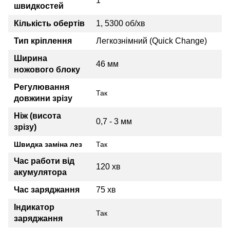
1
швидкостей
Кількість обертів
1, 5300 об/хв
Тип кріплення
Легкознімний (Quick Change)
Ширина
46 мм
ножового блоку
Регулювання
Так
довжини зрізу
Ніж (висота
0,7 - 3 мм
зрізу)
Швидка заміна лез
Так
Час работи від
120 хв
акумулятора
Час заряджання
75 хв
Індикатор
Так
заряджання