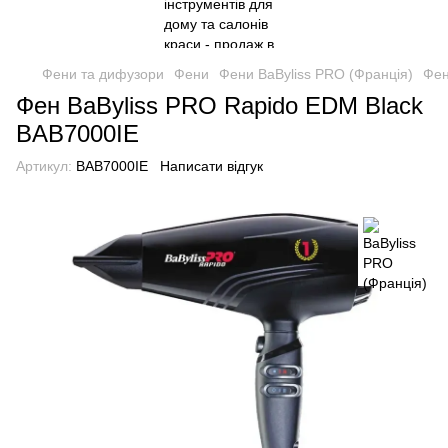
Фени та дифузори
Фени
Фени BaByliss PRO (Франція)
Фен
Фен BaByliss PRO Rapido EDM Black
BAB7000IE
Артикул:
BAB7000IE
Написати відгук