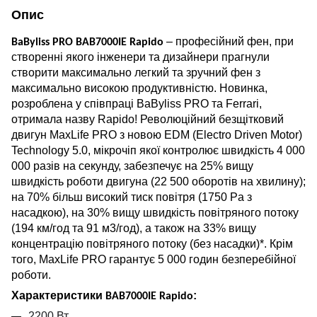
Опис
– професійний фен, при
BaByliss PRO BAB7000IE Rapido
створенні якого інженери та дизайнери прагнули
створити максимально легкий та зручний фен з
максимально високою продуктивністю. Новинка,
розроблена у співпраці BaByliss PRO та Ferrari,
отримала назву Rapido! Революційний безщітковий
двигун MaxLife PRO з новою EDM (Electro Driven Motor)
Technology 5.0, мікрочіп якої контролює швидкість 4 000
000 разів на секунду, забезпечує на 25% вищу
швидкість роботи двигуна (22 500 оборотів на хвилину);
на 70% більш високий тиск повітря (1750
P
а з
насадкою), на 30% вищу швидкість повітряного потоку
(194 км/год та 91 м3/год), а також на 33% вищу
концентрацію повітряного потоку (без насадки)*. Крім
того, MaxLife PRO гарантує 5 000 годин безперебійної
роботи.
Характеристики
:
BAB7000IE Rapido
2200 Вт