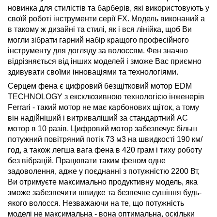
новинка для стилістів та барберів, які використовують у
своїй роботі інструменти серії FX. Модель виконаний а
в такому ж дизайні та стилі, як і вся лінійка, щоб Ви
могли зібрати гарний набір кращого професійного
інструменту для догляду за волоссям. Фен значно
відрізняється від інших моделей і зможе Вас приємно
здивувати своїми інноваціями та технологіями.
Серцем фена є цифровий безщітковий мотор EDM
TECHNOLOGY з ексклюзивною технологією інженерів
Ferrari - такий мотор не має карбонових щіток, а тому
він надійніший і витриваліший за стандартний AC
мотор в 10 разів. Цифровий мотор забезпечує більш
потужний повітряний потік 73 м3 на швидкості 190 км/
год, а також легша вага фена в 420 грам і тиху роботу
без вібрацій. Працювати таким феном одне
задоволення, адже у поєднанні з потужністю 2200 Вт,
Ви отримуєте максимально продуктивну модель, яка
зможе забезпечити швидке та безпечне сушіння будь-
якого волосся. Незважаючи на те, що потужність
моделі не максимальна - вона оптимальна, оскільки