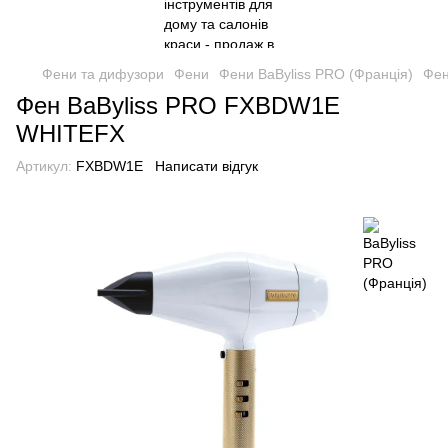
Фени та дифузори
Фени
Фени BaByliss PRO (Франція)
Фен
Фен BaByliss PRO FXBDW1E
WHITEFX
Артикул:
FXBDW1E
Написати відгук