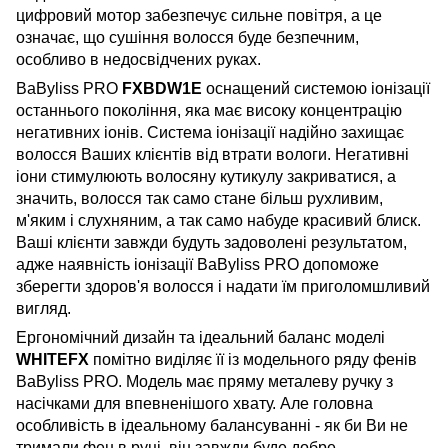
цифровий мотор забезпечує сильне повітря, а це
означає, що сушіння волосся буде безпечним,
особливо в недосвідчених руках.
BaByliss PRO
FXBDW1E
оснащений системою іонізації
останнього покоління, яка має високу концентрацію
негативних іонів. Система іонізації надійно захищає
волосся Ваших клієнтів від втрати вологи. Негативні
іони стимулюють волосяну кутикулу закриватися, а
значить, волосся так само стане більш рухливим,
м'яким і слухняним, а так само набуде красивий блиск.
Ваші клієнти завжди будуть задоволені результатом,
адже наявність іонізації BaByliss PRO допоможе
зберегти здоров'я волосся і надати їм приголомшливий
вигляд.
Ергономічний дизайн та ідеальний баланс моделі
WHITEFX
помітно виділяє її із модельного ряду фенів
BaByliss PRO. Модель має пряму металеву ручку з
насічками для впевненішого хвату. Але головна
особливість в ідеальному балансуванні - як би Ви не
тримали фен в руці, він завжди буде добре