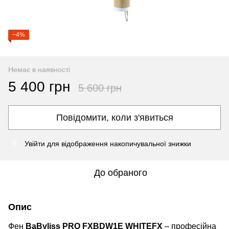
−4%
Немає в наявності
5 400 грн
5 600 грн
Повідомити, коли з'явиться
Увійти
для відображення накопичувальної знижки
%
До обраного
Опис
Фен
BaByliss PRO FXBDW1E WHITEFX
– професійна