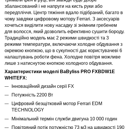
збалансований і не напруги на кисть руки або
передпліччя. Центр тяжіння вдало підібраний, багато в
чому завдяки цифровому мотору Ferrari. З аксесуарів
хочеться виділити нову насадку зі знімним гребенем
для волосся, який дозволить ефективно сушити бороду.
Традиційно модель має 2 режими швидкості та 3
режими температури, включаючи холодне обдування з
окремою кнопкою, що в сукупності дає користувачеві 6
налаштувань роботи фена. Холодне повітря можливе
лише з натиснутою кнопкою холодного обдування.
Характеристики моделі BaByliss PRO FXBDW1E
WHITEFX:
Інноваційний дизайн серії FX
Потужність 2200 Вт
Цифровий безщітковий мотор Ferrari EDM
TECHNOLOGY
Мінімальний термін служби двигуна 10 000 годин
Повітряний потік потужністю 73 м3 на швидкості 190