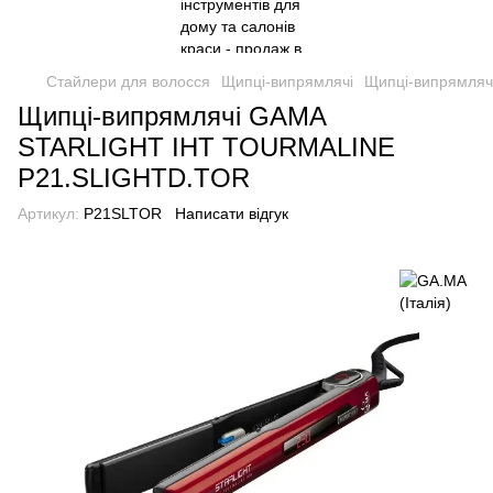
Стайлери для волосся
Щипці-випрямлячі
Щипці-випрямлячі
Щипці-випрямлячі GAMA
STARLIGHT IHT TOURMALINE
P21.SLIGHTD.TOR
Артикул:
P21SLTOR
Написати відгук