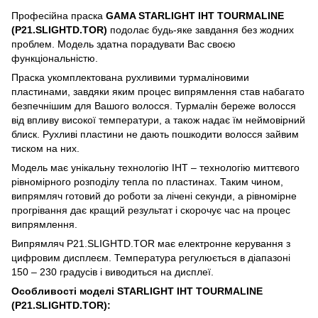
Професійна праска
GAMA STARLIGHT IHT TOURMALINE
(P21.SLIGHTD.TOR)
подолає будь-яке завдання без жодних
проблем. Модель здатна порадувати Вас своєю
функціональністю.
Праска укомплектована рухливими турмаліновими
пластинами, завдяки яким процес випрямлення став набагато
безпечнішим для Вашого волосся. Турмалін береже волосся
від впливу високої температури, а також надає їм неймовірний
блиск. Рухливі пластини не дають пошкодити волосся зайвим
тиском на них.
Модель має унікальну технологію IHT – технологію миттєвого
рівномірного розподілу тепла по пластинах. Таким чином,
випрямляч готовий до роботи за лічені секунди, а рівномірне
прогрівання дає кращий результат і скорочує час на процес
випрямлення.
Випрямляч P21.SLIGHTD.TOR має електронне керування з
цифровим дисплеєм. Температура регулюється в діапазоні
150 – 230 градусів і виводиться на дисплеї.
Особливості моделі STARLIGHT IHT TOURMALINE
(P21.SLIGHTD.TOR):