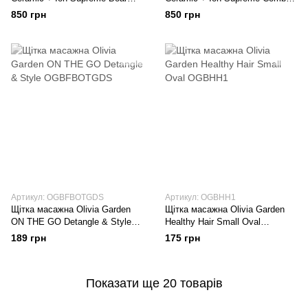
OGBCISUP2BOAR
OGBCISUP3COMBO
850 грн
850 грн
Артикул: OGBFBOTGDS
Артикул: OGBHH1
Щітка масажна Оlivia Garden
Щітка масажна Оlivia Garden
ON THE GO Detangle & Style
Healthy Hair Small Oval
OGBFBOTGDS
OGBHH1
189 грн
175 грн
Показати ще 20 товарів