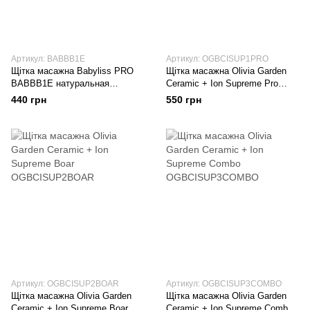
Артикул: BABBB1E
Артикул: OGBCISUP1PRO
Щітка масажна Babyliss PRO
Щітка масажна Оlivia Garden
BABBB1E натуральная
Ceramic + Ion Supreme Pro
щетина, 13 рядов
OGBCISUP1PRO
440 грн
550 грн
Артикул: OGBCISUP2BOAR
Артикул: OGBCISUP3COMBO
Щітка масажна Оlivia Garden
Щітка масажна Оlivia Garden
Ceramic + Ion Supreme Boar
Ceramic + Ion Supreme Combo