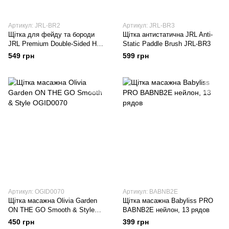
Артикул: JRL-BR2
Артикул: JRL-BR3
Щітка для фейду та бороди
Щітка антистатична JRL Anti-
JRL Premium Double-Sided Hair
Static Paddle Brush JRL-BR3
& Beard Brush JRL-BR2
549 грн
599 грн
Артикул: OGID0070
Артикул: BABNB2E
Щітка масажна Оlivia Garden
Щітка масажна Babyliss PRO
ON THE GO Smooth & Style
BABNB2E нейлон, 13 рядов
OGID0070
450 грн
399 грн