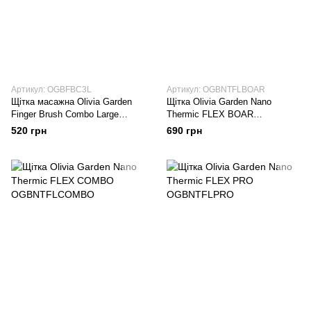
Артикул: OGBFBC3L
Артикул: OGBNTFLBOAR
Щітка масажна Оlivia Garden
Щітка Оlivia Garden Nano
Finger Brush Combo Large
Thermic FLEX BOAR
OGBFBC3L
OGBNTFLBOAR
520 грн
690 грн