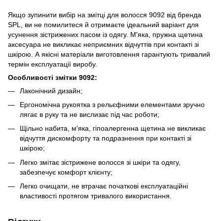
Якщо зупинити вибір на змітці для волосся 9092 від бренда
SPL, ви не помилитеся й отримаєте ідеальний варіант для
усунення зістрижених пасом із одягу. М'яка, пружна щетина
аксесуара не викликає неприємних відчуттів при контакті зі
шкірою. А якісні матеріали виготовлення гарантують тривалий
термін експлуатації виробу.
Особливості змітки 9092:
Лаконічний дизайн;
Ергономічна рукоятка з рельєфними елементами зручно
лягає в руку та не вислизає під час роботи;
Щільно набита, м'яка, гіпоалергенна щетина не викликає
відчуття дискомфорту та подразнення при контакті зі
шкірою;
Легко змітає зістрижене волосся зі шкіри та одягу,
забезпечує комфорт клієнту;
Легко очищати, не втрачає початкові експлуатаційні
властивості протягом тривалого використання.