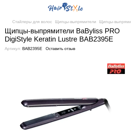
Стайлеры для волос
Щипцы-выпрямители
Щипцы-выпрямит
Щипцы-выпрямители BaByliss PRO
DigiStyle Keratin Lustre BAB2395E
Артикул:
BAB2395E
Оставить отзыв