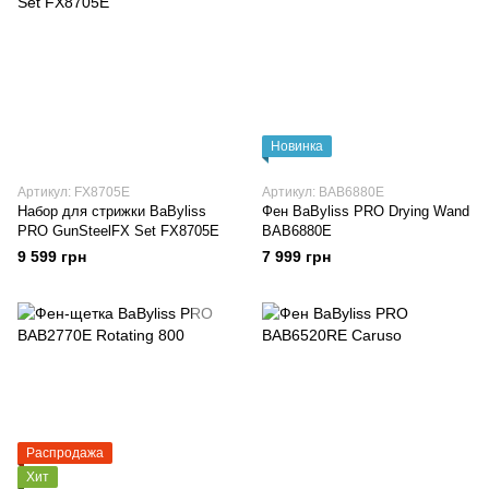
Новинка
Артикул: FX8705E
Артикул: BAB6880E
Набор для стрижки BaByliss
Фен BaByliss PRO Drying Wand
PRO GunSteelFX Set FX8705E
BAB6880E
9 599 грн
7 999 грн
Распродажа
Хит