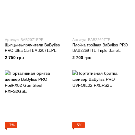
Артикул: BAB2071EPE
Артикул: BAB2269TTE
Щипцы-выпрямители BaByliss
Плойка тройная BaByliss PRO
PRO Ultra Curl BAB2071EPE
BAB2269TTE Triple Barrel
Waver
2 750 грн
2 700 грн
−7%
−5%