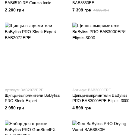
BAB6510IRE Caruso Ionic
BAB8550BE
2 200 грн
7 399 грн
7 999 грн
Артикул: BAB2072EPE
Артикул: BAB3000EPE
Щипцы-выпрямители BaByliss
Щипцы-выпрямители BaByliss
PRO Sleek Expert
PRO BAB3000EPE Elipsis 3000
BAB2072EPE
2 950 грн
4 599 грн