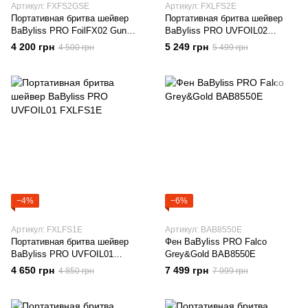
Артикул: FXFS2GSE
Артикул: FXLFS2E
Портативная бритва шейвер
Портативная бритва шейвер
BaByliss PRO FoilFX02 Gun
BaByliss PRO UVFOIL02
Steel FXFS2GSE
FXLFS2E
4 200 грн
5 249 грн
4 500 грн
5 499 грн
−4%
−6%
Артикул: FXLFS1E
Артикул: BAB8550E
Портативная бритва шейвер
Фен BaByliss PRO Falco
BaByliss PRO UVFOIL01
Grey&Gold BAB8550E
FXLFS1E
4 650 грн
7 499 грн
4 850 грн
7 999 грн