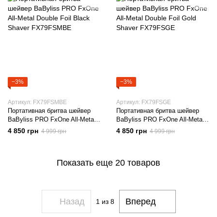
−3%
−3%
Артикул: FX79FSMBE
Артикул: FX79FSGE
Портативная бритва шейвер
Портативная бритва шейвер
BaByliss PRO FxOne All-Metal
BaByliss PRO FxOne All-Metal
Double Foil Black Shaver
Double Foil Gold Shaver
4 850 грн
4 850 грн
4 999 грн
4 999 грн
FX79FSMBE
FX79FSGE
Показать еще 20 товаров
Назад
Вперед
1
из 8