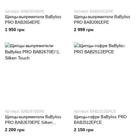
Артикул: BAB2654EPE
Артикул: BAB2091EPE
Щипцы-выпрямители BaByliss
Щипцы-выпрямители BaByliss
PRO BAB2654EPE
PRO BAB2091EPE
1 950 грн
2 999 грн
Артикул: BAB2670EPE
Артикул: BAB2512EPCE
Щипцы-выпрямители BaByliss
Щипцы-гофре BaByliss PRO
PRO BAB2670EPE Silken
BAB2512EPCE
Touch
2 200 грн
2 150 грн