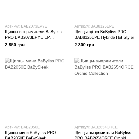
Артикул: BAB2073EPYE
Артикул: BAB8125EPE
Щипцы-выпрямители BaByliss
Щипцы-щітка BaByliss PRO
PRO BAB2073EPYE EP
BAB8125EPE Hybride Hot Styler
Technology 5.0
2 850 грн
2 300 грн
Артикул: BAB2050E
Артикул: BAB2654ORCE
Щипцы мини BaByliss PRO
Щипцы-выпрямители BaByliss
BAB2050E BaBySleek
PRO BAB2654ORCE Orchid