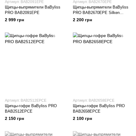
Артикул: BAB2091EPE
Артикул: BAB2670EPE
Щипцы-выпрямители BaByliss
Щипцы-выпрямители BaByliss
PRO BAB2091EPE
PRO BAB2670EPE Silken
Touch
2 999 грн
2 200 грн
Артикул: BAB2512EPCE
Артикул: BAB2658EPCE
Щипцы-гофре BaByliss PRO
Щипцы-гофре BaByliss PRO
BAB2512EPCE
BAB2658EPCE
2 150 грн
2 100 грн