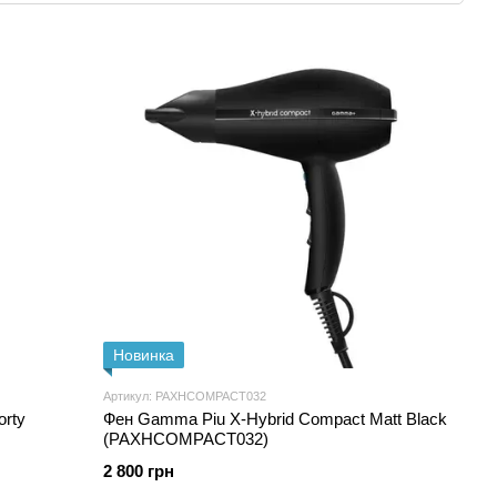
борудования для волос, предлагающий продукцию с
авлива
е
тся исключительно на собственной фабрике
т контроль качества на каждом этапе производства.
ологии и безупречное качество.
ния в мире, выпускающая фены с озоновыми
ку без повреждения структуры волос.
Новинка
Артикул: PAXHCOMPACT032
rty
Фен Gamma Piu X-Hybrid Compact Matt Black
(PAXHCOMPACT032)
2 800 грн