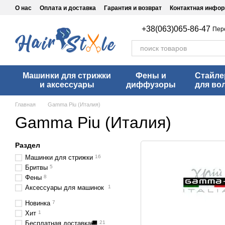
Перейти к основному контенту
О нас
Оплата и доставка
Гарантия и возврат
Контактная инфо
+38(063)065-86-47
Пер
Машинки для стрижки
Фены и
Стайл
и аксессуары
диффузоры
для во
Главная
Gamma Piu (Италия)
Gamma Piu (Италия)
Раздел
Машинки для стрижки
16
Бритвы
5
Фены
8
Аксессуары для машинок
1
Новинка
7
Хит
1
Бесплатная доставка🚚
21