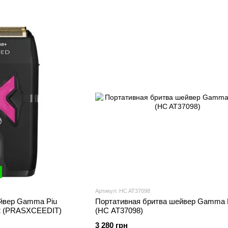
Артикул: HC AT37098
йвер Gamma Piu
Портативная бритва шейвер Gamma 
N2 (PRASXCEEDIT)
(HC AT37098)
3 280 грн