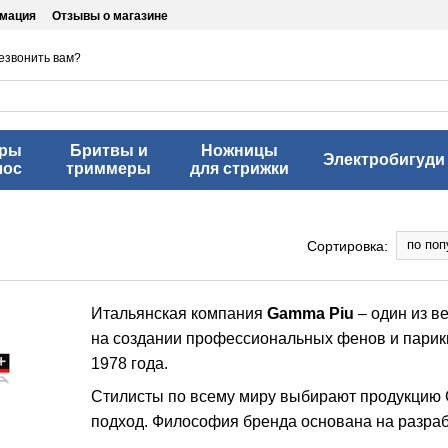
рмация
Отзывы о магазине
езвонить вам?
еры
Бритвы и
Ножницы
Электробигуди
лос
триммеры
для стрижки
по поп
Сортировка:
Итальянская компания
Gamma Piu
– один из в
на создании профессиональных фенов и парик
1978 года.
Стилисты по всему миру выбирают продукцию 
подход. Философия бренда основана на разра
под различные задачи парикмахерского искусст