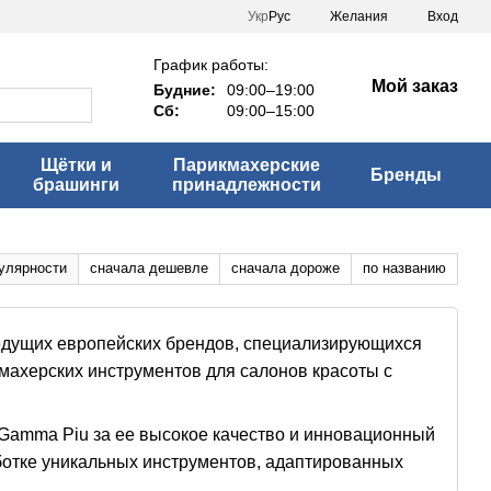
Укр
Рус
Желания
Вход
График работы:
Мой заказ
Будние:
09:00–19:00
Сб:
09:00–15:00
Щётки и
Парикмахерские
Бренды
брашинги
принадлежности
улярности
сначала дешевле
сначала дороже
по названию
едущих европейских брендов, специализирующихся
махерских инструментов для салонов красоты с
Gamma Piu за ее высокое качество и инновационный
ботке уникальных инструментов, адаптированных
ва.