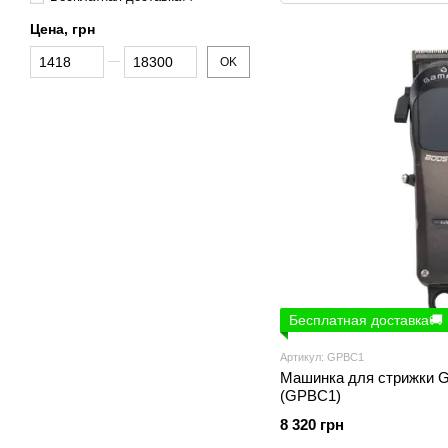
Цена, грн
От Цена, грн
До Цена, грн
OK
Бесплатная доставка🚚
Артикул: GPBC1
Машинка для стрижки G
(GPBC1)
8 320 грн