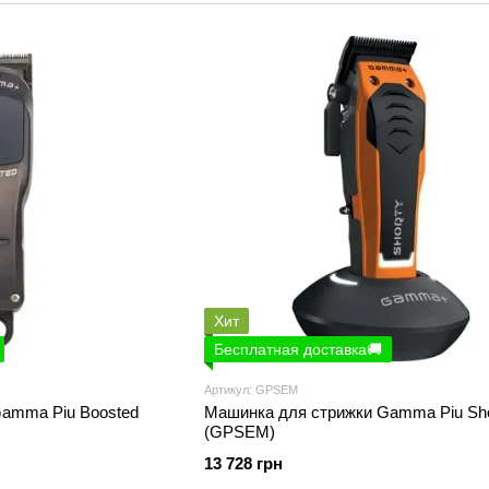
Это единственный бренд профессионального о
запатентованными передовыми технологиями.
Большая
часть инструментов
Gamma Piu изгот
в итальянском городе Мартино, что гарантируе
В основе бренда – инновации, уникальные техн
Кроме того, Gamma Piu – единственная компа
лампами, которые обеспечивают бережную суш
Хит
Бесплатная доставка🚚
Артикул: GPSEM
amma Piu Boosted
Машинка для стрижки Gamma Piu Sho
(GPSEM)
13 728 грн