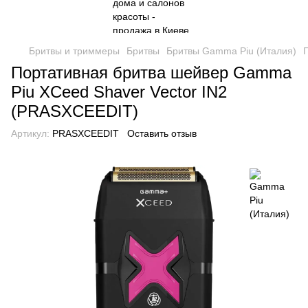
Бритвы и триммеры
Бритвы
Бритвы Gamma Piu (Италия)
Портативная бритва шейвер Gamma
Piu XCeed Shaver Vector IN2
(PRASXCEEDIT)
Артикул:
PRASXCEEDIT
Оставить отзыв