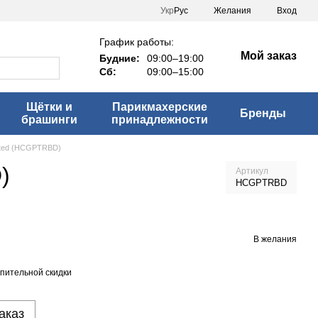
Укр
Рус
Желания
Вход
График работы:
Мой заказ
Будние:
09:00–19:00
Сб:
09:00–15:00
Щётки и
Парикмахерские
Бренды
брашинги
принадлежности
sted (HCGPTRBD)
)
Артикул
HCGPTRBD
В желания
пительной скидки
аказ