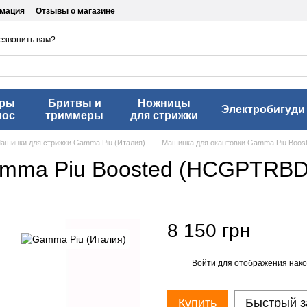
рмация
Отзывы о магазине
езвонить вам?
еры
Бритвы и
Ножницы
Электробигуди
лос
триммеры
для стрижки
ашинки для стрижки Gamma Piu (Италия)
Машинка для окантовки Gamma Piu Boo
amma Piu Boosted (HCGPTRBD
8 150 грн
Войти
для отображения нако
%
Купить
Быстрый з