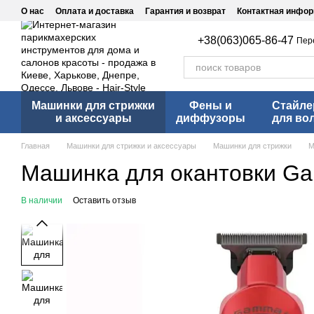
Перейти к основному контенту
О нас
Оплата и доставка
Гарантия и возврат
Контактная инфо
+38(063)065-86-47
Пер
Машинки для стрижки
Фены и
Стайл
и аксессуары
диффузоры
для во
Главная
Машинки для стрижки и аксессуары
Машинки для стрижки
М
Машинка для окантовки G
В наличии
Оставить отзыв