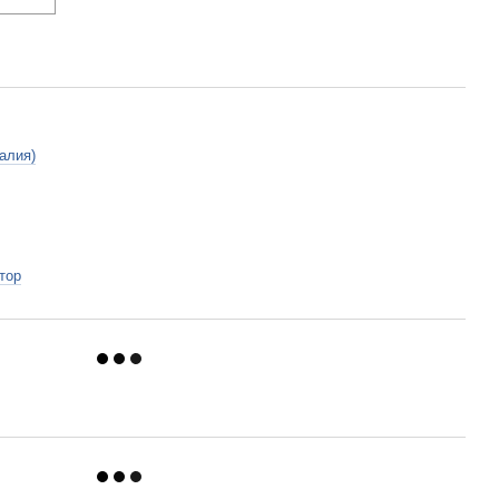
алия)
тор