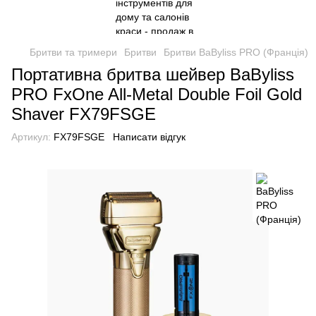
Бритви та тримери
Бритви
Бритви BaByliss PRO (Франція)
Портативна бритва шейвер BaByliss
PRO FxOne All-Metal Double Foil Gold
Shaver FX79FSGE
Артикул:
FX79FSGE
Написати відгук