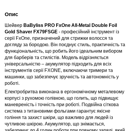
Опис
Шейвер
BaByliss PRO FxOne All-Metal Double Foil
Gold Shaver FX79FSGE
-
професійний інструмент із
серії FxOne, призначений для стрижки волосся та
догляду за бородою. Він поєднує стиль, практичність та
функціональність, що робить його ідеальним вибором
для барберів та стилістів. Модель відрізняється
універсальністю – акумулятор підходить для всіх
інструментів серії FXONE, включаючи тримери та
машинки, що забезпечує зручність та автономність у
роботі.
Електробритва виконана в ергономічному металевому
корпусі з рухомою голівкою, що голить, що підвищує
маневреність і точність при роботі. Подвійна сіткова
система з титановими фольгами гарантує якісне
гоління та захист шкіри, що важливо для людей із
чутливою шкірою. Акумулятор, що знімається,
забезпечує до 4 годин роботи при повному заряді, який