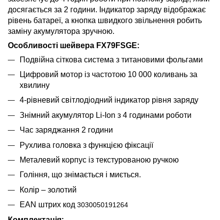
досягається за 2 години. Індикатор заряду відображає
рівень батареї, а кнопка швидкого звільнення робить
заміну акумулятора зручною.
Особливості шейвера
FX79FSGE
:
Подвійна сіткова система з титановими фольгами
Цифровий мотор із частотою 10 000 коливань за
хвилину
4-рівневий світлодіодний індикатор рівня заряду
Знімний акумулятор Li-Ion з 4 годинами роботи
Час заряджання 2 години
Рухлива головка з функцією фіксації
Металевий корпус із текстурованою ручкою
Гоління, що знімається і миється.
Колір – золотий
EAN штрих код
3030050191264
Комплектація: