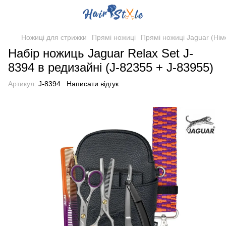
Ножиці для стрижки
Прямі ножиці
Прямі ножиці Jaguar (Нім
Набір ножиць Jaguar Relax Set J-
8394 в редизайні (J-82355 + J-83955)
Артикул:
J-8394
Написати відгук