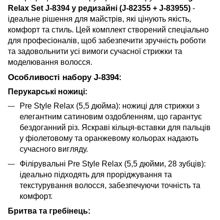
Relax Set J-8394 у редизайні (J-82355 + J-83955)
-
ідеальне рішення для майстрів, які цінують якість,
комфорт та стиль. Цей комплект створений спеціально
для професіоналів, щоб забезпечити зручність роботи
та задовольнити усі вимоги сучасної стрижки та
моделювання волосся.
Особливості набору J-8394:
Перукарські ножиці:
Pre Style Relax (5,5 дюйма): ножиці для стрижки з
елегантним сатиновим оздобленням, що гарантує
бездоганний різ. Яскраві кільця-вставки для пальців
у фіолетовому та оранжевому кольорах надають
сучасного вигляду.
Філірувальні Pre Style Relax (5,5 дюйми, 28 зубців):
ідеально підходять для проріджування та
текстурування волосся, забезпечуючи точність та
комфорт.
Бритва та гребінець: