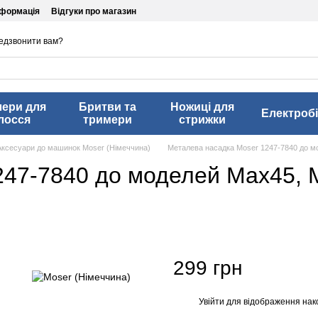
нформація
Відгуки про магазин
едзвонити вам?
лери для
Бритви та
Ножиці для
Електробі
лосся
тримери
стрижки
Аксесуари до машинок Moser (Німеччина)
Металева насадка Moser 1247-7840 до м
47-7840 до моделей Max45, M
299 грн
Увійти
для відображення нак
%