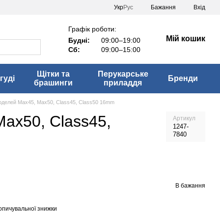
Укр
Рус
Бажання
Вхід
Графік роботи:
Мій кошик
Будні:
09:00–19:00
Сб:
09:00–15:00
Щітки та
Перукарське
гуді
Бренди
брашинги
приладдя
оделей Max45, Max50, Class45, Class50 16mm
ax50, Class45,
Артикул
1247-
7840
В бажання
опичувальної знижки