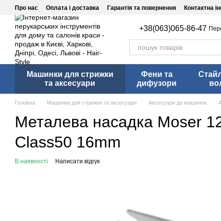
Перейти до основного контенту
Про нас
Оплата і доставка
Гарантія та повернення
Контактна і
+38(063)065-86-47
Пер
Машинки для стрижки
Фени та
Стай
та аксесуари
дифузори
во
Головна
Машинки для стрижки та аксесуари
Аксесуари до машинок
Металева насадка Moser 12
Class50 16mm
В наявності
Написати відгук