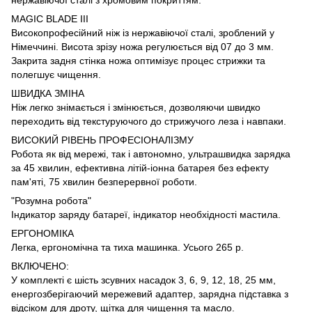
MAGIC BLADE III
Високопрофесійний ніж із нержавіючої сталі, зроблений у
Німеччині. Висота зрізу ножа регулюється від 07 до 3 мм.
Закрита задня стінка ножа оптимізує процес стрижки та
полегшує чищення.
ШВИДКА ЗМІНА
Ніж легко знімається і змінюється, дозволяючи швидко
переходить від текстуруючого до стрижучого леза і навпаки.
ВИСОКИЙ РІВЕНЬ ПРОФЕСІОНАЛІЗМУ
Робота як від мережі, так і автономно, ультрашвидка зарядка
за 45 хвилин, ефективна літій-іонна батарея без ефекту
пам'яті, 75 хвилин безперервної роботи.
"Розумна робота"
Індикатор заряду батареї, індикатор необхідності мастила.
ЕРГОНОМІКА
Легка, ергономічна та тиха машинка. Усього 265 р.
ВКЛЮЧЕНО:
У комплекті є шість зсувних насадок 3, 6, 9, 12, 18, 25 мм,
енергозберігаючий мережевий адаптер, зарядна підставка з
відсіком для дроту, щітка для чищення та масло.