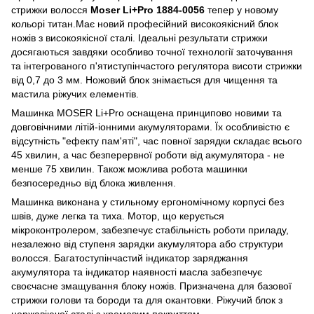
стрижки волосся
Moser Li+Pro 1884-0056
тепер у новому
кольорі титан.Має новий професійний високоякісний блок
ножів з високоякісної сталі. Ідеальні результати стрижки
досягаються завдяки особливо точної технології заточування
та інтегрованого п'ятиступінчастого регулятора висоти стрижки
від 0,7 до 3 мм. Ножовий блок знімається для чищення та
мастила ріжучих елементів.
Машинка MOSER Li+Pro оснащена принципово новими та
довговічними літій-іонними акумуляторами. Їх особливістю є
відсутність "ефекту пам'яті", час повної зарядки складає всього
45 хвилин, а час безперервної роботи від акумулятора - не
менше 75 хвилин. Також можлива робота машинки
безпосередньо від блока живлення.
Машинка виконана у стильному ергономічному корпусі без
швів, дуже легка та тиха. Мотор, що керується
мікроконтролером, забезпечує стабільність роботи приладу,
незалежно від ступеня зарядки акумулятора або структури
волосся. Багатоступінчастий індикатор заряджання
акумулятора та індикатор наявності масла забезпечує
своєчасне змащування блоку ножів. Призначена для базової
стрижки голови та бороди та для окантовки. Ріжучий блок з
нержавіючої сталі з хромовим покриттям.