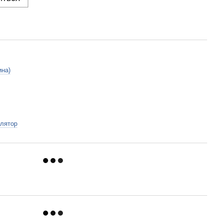
ина)
лятор