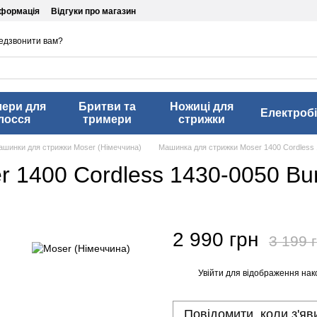
нформація
Відгуки про магазин
едзвонити вам?
лери для
Бритви та
Ножиці для
Електробі
лосся
тримери
стрижки
ашинки для стрижки Moser (Німеччина)
Машинка для стрижки Moser 1400 Cordless
 1400 Cordless 1430-0050 Bu
2 990 грн
3 199 
Увійти
для відображення нак
%
Повідомити, коли з'яв