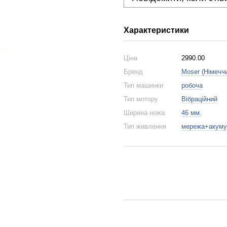
Характеристики
Ціна
2990.00
Бренд
Moser (Німечч
Тип машинки
робоча
Тип мотору
Вібраційний
Ширина ножа
46 мм.
Тип живлення
мережа+акуму