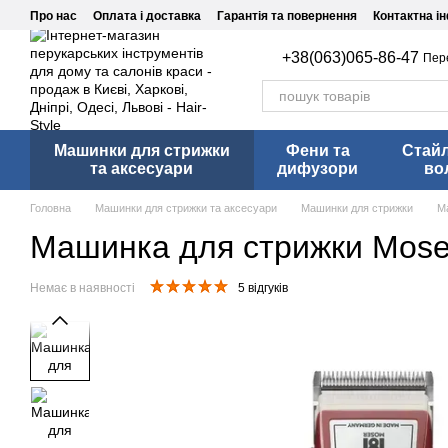
Перейти до основного контенту
Про нас
Оплата і доставка
Гарантія та повернення
Контактна і
+38(063)065-86-47
Пер
Машинки для стрижки
Фени та
Стай
та аксесуари
дифузори
во
Головна
Машинки для стрижки та аксесуари
Машинки для стрижки
М
Машинка для стрижки Moser
Немає в наявності
5 відгуків