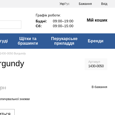
Укр
Рус
Бажання
Вхід
Графік роботи:
Мій кошик
Будні:
09:00–19:00
Сб:
09:00–15:00
Щітки та
Перукарське
гуді
Бренди
брашинги
приладдя
 1430-0050 Burgundy
rgundy
Артикул
1430-0050
грн
В бажання
опичувальної знижки
иться