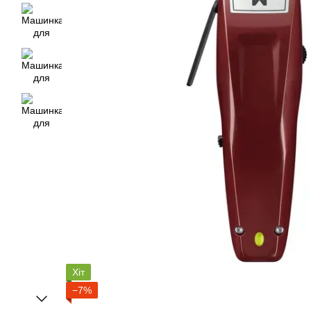
Хіт
−7%