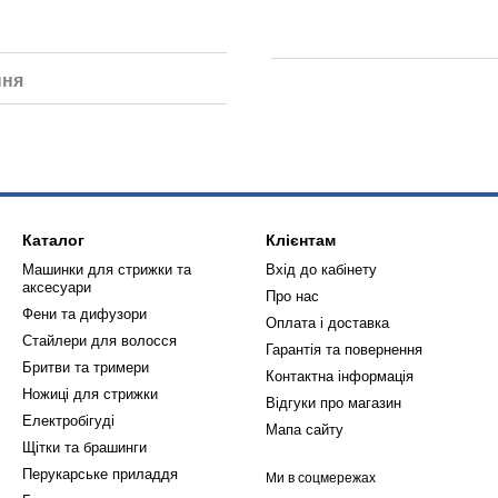
ння
Каталог
Клієнтам
Машинки для стрижки та
Вхід до кабінету
аксесуари
Про нас
Фени та дифузори
Оплата і доставка
Стайлери для волосся
Гарантія та повернення
Бритви та тримери
Контактна інформація
Ножиці для стрижки
Відгуки про магазин
Електробігуді
Мапа сайту
Щітки та брашинги
Перукарське приладдя
Ми в соцмережах