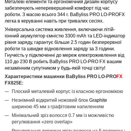
Металеві елементи та ергономічний дизайн корпусу
забезпечують неперевершений комфорт під час
роботи. З масою всього 344 г. BaByliss PRO LO-PROFX
легка в керуванні навіть при тривалих сесіях.
Універсальна система живлення, включаючи літій-
іонний акумулятор ємністю 3300 mAh та LED-індикатор
рівня заряду, гарантує більше 2.5 годин безперервної
роботи та швидке відновлення заряду за 3 години.
Гнучкість у підключенні до мереж електроживлення від
110 до 230 В робить BaByliss PRO LO-PRO FX вашим
незамінним супутником у будь-якій точці світу!
Характеристики
машинки BaByliss PRO LO-PRO
FX
FX825E:
Плоский металевий корпус із
класною
ергономікою
Незнімний відкритий ножовий блок
Graphite
шириною 45 мм з графітовим напиленням
Мінімальний зріз волосся 0.7 мм із можливістю
регулювання «zero overlap»
Регулювання довжини зрізу волосся на 5 положень: