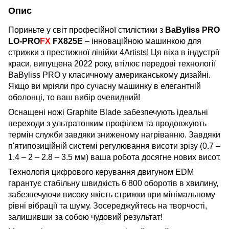
Опис
Пориньте у світ професійної стилістики з
BaByliss PRO
LO-PRO
FX
FX825E
– інноваційною машинкою для
стрижки з престижної лінійки 4Artists! Ця віха в індустрії
краси, випущена 2022 року, втілює передові технології
BaByliss PRO у класичному американському дизайні.
Якщо ви мріяли про сучасну машинку в елегантній
оболонці, то ваш вибір очевидний!
Оснащені ножі Graphite Blade забезпечують ідеальні
переходи з ультратонким профілем та продовжують
термін служби завдяки зниженому нагріванню. Завдяки
п'ятипозиційній системі регулювання висоти зрізу (0.7 –
1.4 – 2 – 2.8 – 3.5 мм) ваша робота досягне нових висот.
Технологія цифрового керування двигуном EDM
гарантує стабільну швидкість 6 800 оборотів в хвилину,
забезпечуючи високу якість стрижки при мінімальному
рівні вібрації та шуму. Зосереджуйтесь на творчості,
залишивши за собою чудовий результат!