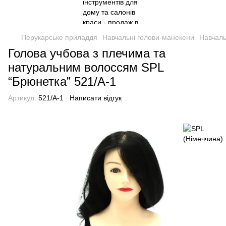
Перукарське приладдя
Навчальні голови-манекени
Навчаль
Голова учбова з плечима та
натуральним волоссям SPL
“Брюнетка” 521/A-1
Артикул:
521/A-1
Написати відгук