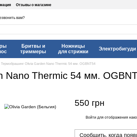
рмация
Отзывы о магазине
езвонить вам?
еры
Бритвы и
Ножницы
Электробигуди
лос
триммеры
для стрижки
Термобрашинг Оlivia Garden Nano Thermic 54 мм. OGBNT54
en Nano Thermic 54 мм. OGBN
550 грн
Войти
для отображения нако
%
Сообщить, когда появ