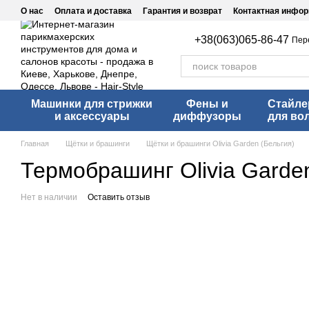
Перейти к основному контенту
О нас
Оплата и доставка
Гарантия и возврат
Контактная инфо
+38(063)065-86-47
Пер
Машинки для стрижки
Фены и
Стайл
и аксессуары
диффузоры
для во
Главная
Щётки и брашинги
Щётки и брашинги Olivia Garden (Бельгия)
Термобрашинг Оlivia Gard
Нет в наличии
Оставить отзыв