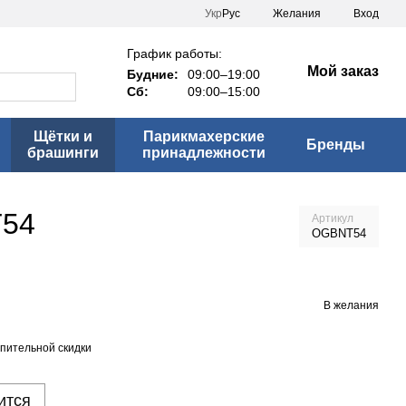
Укр
Рус
Желания
Вход
График работы:
Мой заказ
Будние:
09:00–19:00
Сб:
09:00–15:00
Щётки и
Парикмахерские
Бренды
брашинги
принадлежности
T54
Артикул
OGBNT54
В желания
пительной скидки
ится