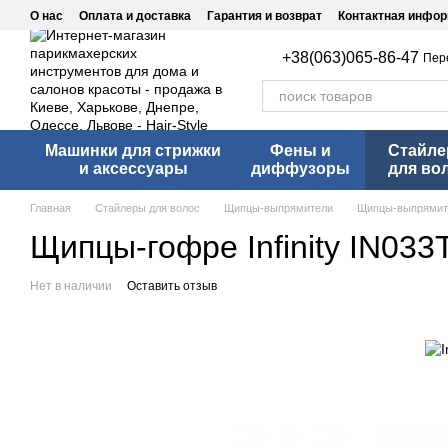
Перейти к основному контенту
О нас
Оплата и доставка
Гарантия и возврат
Контактная инфо
+38(063)065-86-47
Пер
Машинки для стрижки
Фены и
Стайл
и аксессуары
диффузоры
для во
Главная
Стайлеры для волос
Щипцы-выпрямители
Щипцы-выпрямители
Щипцы-гофре Infinity IN03
Нет в наличии
Оставить отзыв