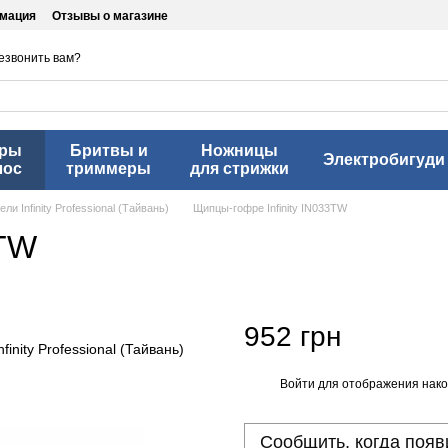
рмация
Отзывы о магазине
езвонить вам?
еры
Бритвы и
Ножницы
Электробигуди
лос
триммеры
для стрижки
 Infinity Professional (Тайвань)
Щипцы-гофре Infinity IN033TW
3TW
952 грн
Войти
для отображения нако
%
Сообщить, когда появ