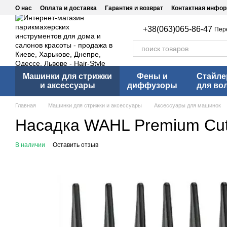
Перейти к основному контенту
О нас
Оплата и доставка
Гарантия и возврат
Контактная инфо
+38(063)065-86-47
Пер
Машинки для стрижки
Фены и
Стайл
и аксессуары
диффузоры
для во
Главная
Машинки для стрижки и аксессуары
Аксессуары для машинок
Насадка WAHL Premium Cutt
В наличии
Оставить отзыв