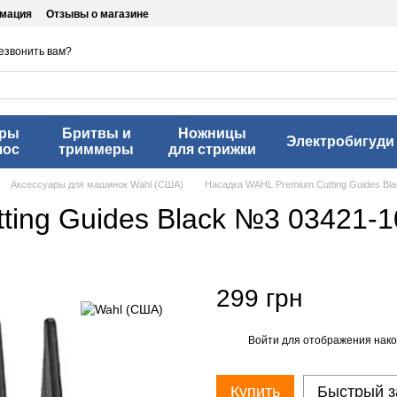
рмация
Отзывы о магазине
езвонить вам?
еры
Бритвы и
Ножницы
Электробигуди
лос
триммеры
для стрижки
Аксессуары для машинок Wahl (США)
Насадка WAHL Premium Cutting Guides Bl
ing Guides Black №3 03421-1
299 грн
Войти
для отображения нако
%
Купить
Быстрый з