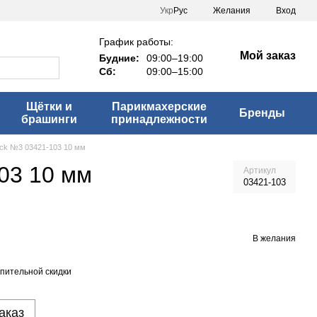
Укр
Рус
Желания
Вход
График работы:
Мой заказ
Будние:
09:00–19:00
Сб:
09:00–15:00
Щётки и
Парикмахерские
Бренды
брашинги
принадлежности
ack №3 03421-103 10 мм
03 10 мм
Артикул
03421-103
В желания
пительной скидки
аказ