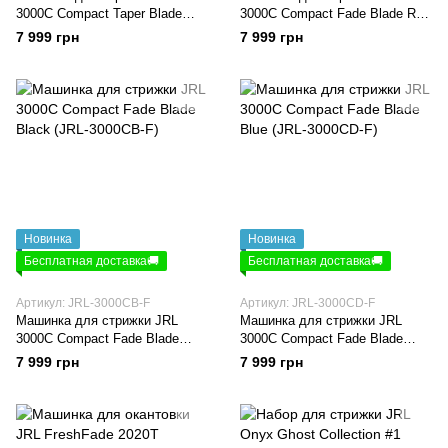
3000C Compact Taper Blade
3000C Compact Fade Blade Red
White (JRL-3000CW-T)
(JRL-3000CE-F)
7 999 грн
7 999 грн
Новинка
Новинка
Бесплатная доставка🚚
Бесплатная доставка🚚
Артикул: JRL-3000CB-F
Артикул: JRL-3000CD-F
Машинка для стрижки JRL
Машинка для стрижки JRL
3000C Compact Fade Blade
3000C Compact Fade Blade
Black (JRL-3000CB-F)
Blue (JRL-3000CD-F)
7 999 грн
7 999 грн