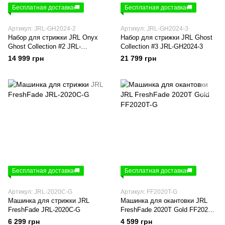
Бесплатная доставка🚚
Бесплатная доставка🚚
Артикул: JRL-GH2024-2
Артикул: JRL-GH2024-3
Набор для стрижки JRL Onyx
Набор для стрижки JRL Ghost
Ghost Collection #2 JRL-
Collection #3 JRL-GH2024-3
GH2024-2
14 999 грн
21 799 грн
Бесплатная доставка🚚
Бесплатная доставка🚚
Артикул: JRL-2020C-G
Артикул: FF2020T-G
Машинка для стрижки JRL
Машинка для окантовки JRL
FreshFade JRL-2020C-G
FreshFade 2020T Gold FF2020T-
G
6 299 грн
4 599 грн