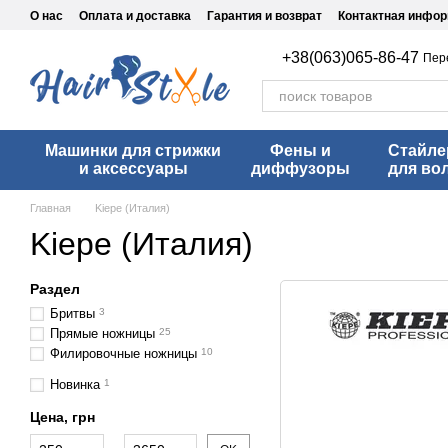
Перейти к основному контенту
О нас
Оплата и доставка
Гарантия и возврат
Контактная инфо
+38(063)065-86-47
Пер
Машинки для стрижки
Фены и
Стайл
и аксессуары
диффузоры
для во
Главная
Kiepe (Италия)
Kiepe (Италия)
Раздел
Бритвы
3
Прямые ножницы
25
Филировочные ножницы
10
Новинка
1
Цена, грн
От Цена, грн
До Цена, грн