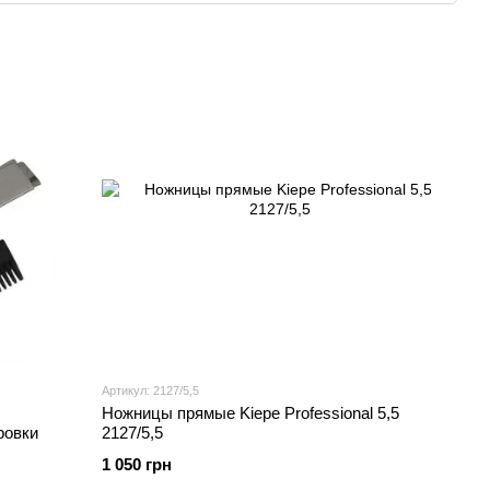
анчивается на ножницах – производитель изготавливает
и, включая различный электроинструмент для укладки
 достаточно интересная продукция как для
о пользователя. Не только благодаря большому
 и наличием хороших технологичных моделей, эти фены
Умеренная цена на фены делает их очень привлекательными
 производстве парикмахерских аксессуаров. Различные
 производителя можно найти практически все. Очень
 спросом. Уникальный дизайн в сочетании с
х как турмалин, позволили завоевать сердца многих
Артикул: 2127/5,5
Ножницы прямые Kiepe Professional 5,5
ровки
2127/5,5
1 050 грн