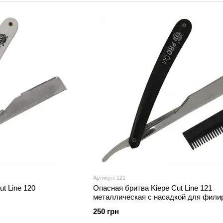
Профессиональный сегмент продукции Kiepe не зак
целый спектр различной парикмахерской продукци
волос. Профессиональные фены для волос Kiepe это
профессионального парикмахера, так и для бытовог
ассортименту и разнообразным свежим цветам, но
смогут Вас порадовать как в работе, так и дома. 
для потребителя.
Стоит отметить, что Kiepe специализируются и на
брашинги, резинки, пружинки, расчески – у этого
популярные термобраши Кипи пользуются большим
применением высококачественных материалов, таки
покупателей
Артикул: 121
t Line 120
Опасная бритва Kiepe Cut Line 121
металлическая с насадкой для фили
250 грн