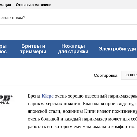
рмация
Отзывы о магазине
езвонить вам?
еры
Бритвы и
Ножницы
Электробигуди
лос
триммеры
для стрижки
по поп
Сортировка:
Бренд
Kiepe
очень хорошо известный парикмахерам
парикмахерских ножниц. Благодаря производству,
японской стали, ножницы Кипи имеют пожизненну
очень большой и каждый парикмахер может для себ
работать и с которым ему максимально комфортно. 
сильных сторон Kiepe.