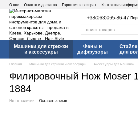
Перейти к основному контенту
О нас
Оплата и доставка
Гарантия и возврат
Контактная информ
+38(063)065-86-47
Пер
Машинки для стрижки
Фены и
Стайл
и аксессуары
диффузоры
для во
Главная
Машинки для стрижки и аксессуары
Аксессуары для машинок
Филировочный Нож Moser 18
1884
Нет в наличии
Оставить отзыв