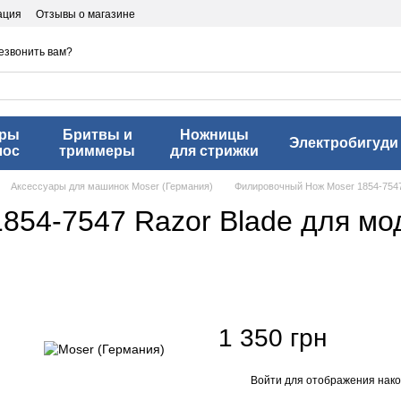
ация
Отзывы о магазине
езвонить вам?
еры
Бритвы и
Ножницы
Электробигуди
лос
триммеры
для стрижки
Аксессуары для машинок Moser (Германия)
Филировочный Нож Moser 1854-7547 
54-7547 Razor Blade для мод
1 350 грн
Войти
для отображения нако
%