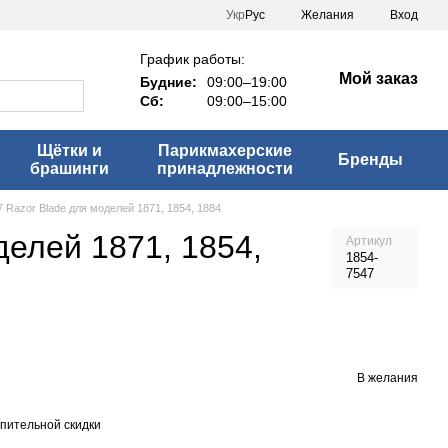
Укр
Рус
Желания
Вход
График работы:
Мой заказ
Будние:
09:00–19:00
Сб:
09:00–15:00
Щётки и
Парикмахерские
Бренды
брашинги
принадлежности
Razor Blade для моделей 1871, 1854, 1884
елей 1871, 1854,
Артикул
1854-
7547
В желания
пительной скидки