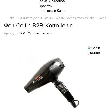
Фены и диффузоры
Фены
Фены Coifin (Італия)
Фен Coifin 
Фен Coifin B2R Korto Ionic
Артикул:
B2R
Оставить отзыв