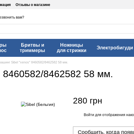
рмация
Отзывы о магазине
езвонить вам?
еры
Бритвы и
Ножницы
Электробигуди
лос
триммеры
для стрижки
ашинг Sibel "xenos" 8460582/8462582 58 мм.
" 8460582/8462582 58 мм.
280 грн
Войти
для отображения нако
%
Сообщить, когда появ