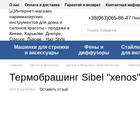
Перейти к основному контенту
О нас
Оплата и доставка
Гарантия и возврат
Контактная инфо
+38(063)065-86-47
Пер
Машинки для стрижки
Фены и
Стайл
и аксессуары
диффузоры
для во
Главная
Щётки и брашинги
Щётки и брашинги Sibel (Бельгия)
Термобр
Термобрашинг Sibel "xenos
Нет в наличии
Оставить отзыв