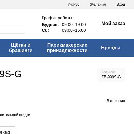
Укр
Рус
Желания
Вход
График работы:
Мой заказ
Будние:
09:00–19:00
Сб:
09:00–15:00
Щётки и
Парикмахерские
Бренды
брашинги
принадлежности
99S-G
Артикул
ZB-999S-G
В желания
пительной скидки
аказ