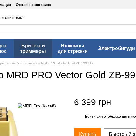
рмация
Отзывы о магазине
езвонить вам?
еры
Бритвы и
Ножницы
Электробигуди
лос
триммеры
для стрижки
ртативная бритва шейвер MRD PRO Vector Gold ZB-999S-G
р MRD PRO Vector Gold ZB-9
6 399 грн
Войти
для отображения нако
%
Купить
Быстрый з