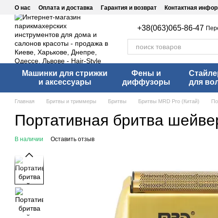
Перейти к основному контенту
О нас
Оплата и доставка
Гарантия и возврат
Контактная инфо
+38(063)065-86-47
Пер
Машинки для стрижки
Фены и
Стайл
и аксессуары
диффузоры
для во
Главная
Бритвы и триммеры
Бритвы
Бритвы MRD Pro (Китай)
По
Портативная бритва шейве
В наличии
Оставить отзыв