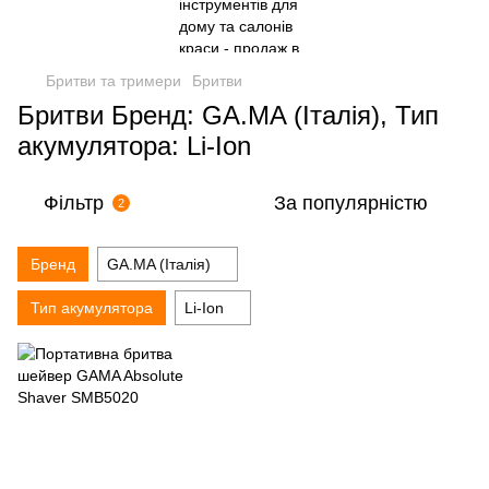
Бритви та тримери
Бритви
Бритви Бренд: GA.MA (Італія), Тип
акумулятора: Li-Ion
Фільтр
За популярністю
2
Бренд
GA.MA (Італія)
Тип акумулятора
Li-Ion